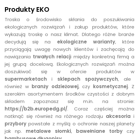
Produkty EKO
Troska o środowisko skłania do poszukiwania
ekologicznych rozwiązań i zakup produktów, które
wykazują troskę o nasz klimat. Dlatego różne branże
decydują się na
ekologiczne warianty
, które
przyciągają uwagę nowych klientów i zachęcają do
nawiązania
trwałych relacj
i między konkretną firmą a
jej grupą docelową. Ekologicznych rozwiązań można
doszukiwać się w ofercie produktów w
supermarketach
i
sklepach spożywczych
, ale
również w
branży odzieżowej
, czy
kosmetycznej
. Z
szerokim asortymentem środków czystości z dobrym
składem zapoznasz się m.in. na stronie:
https://b2b.europedg.pl/
. Coraz częściej można
natknąć się również na różnego rodzaju
akcesoria
i
przybory
powstałe z myślą o ochronie naszej planety
jak np.
metalowe słomki
,
bawełniane torby
czy
bambusowe długopisy
.