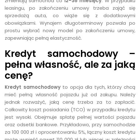
zmieniają samochód co
12–36 miesięcy
. W przypadku
leasingu, po zakończeniu umowy trzeba zająć się
sprzedażą auta, co wiąże się z dodatkowymi
obowiązkami. Wynajem długoterminowy pozwala po
prostu wybrać nowy model po zakończeniu umowy,
zapewniając pełną elastyczność.
Kredyt samochodowy –
pełna własność, ale za jaką
cenę?
Kredyt samochodowy
to opcja dla tych, którzy chcą
mieć pełną własność pojazdu już od zakupu. Należy
jednak rozważyć, jaką cenę trzeba za to zapłacić.
Całkowity koszt posiadania (TCO) w przypadku kredytu
jest wysoki. Obejmuje spłatę pełnej wartości pojazdu
oraz odsetki bankowe. Przykładowo, przy samochodzie
za 100 000 zł i oprocentowaniu 5%, łączny koszt kredytu
może wynieść nawet 110 000 zł lub więcej, w zależności