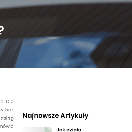
?
e. Dla
ów bez
Najnowsze Artykuły
easing
omówić
Jak działa