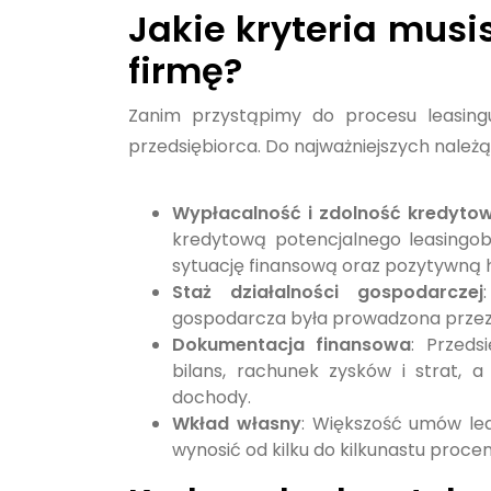
Jakie kryteria musis
firmę?
Zanim przystąpimy do procesu leasing
przedsiębiorca. Do najważniejszych należą
Wypłacalność i zdolność kredyto
kredytową potencjalnego leasingobi
sytuację finansową oraz pozytywną h
Staż działalności gospodarczej
gospodarcza była prowadzona przez o
Dokumentacja finansowa
: Przeds
bilans, rachunek zysków i strat,
dochody.
Wkład własny
: Większość umów le
wynosić od kilku do kilkunastu proc