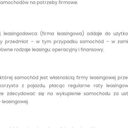
m samochodów na potrzeby firmowe.
j leasingodawca (firma leasingowa) oddaje do użytk
ślony przedmiot – w tym przypadku samochód – w zam
łówne rodzaje leasingu: operacyjny i finansowy.
której samochód jest własnością firmy leasingowej prze
korzysta z pojazdu, płacąc regularne raty leasingo
że zdecydować się na wykupienie samochodu za ust
 leasingowej.