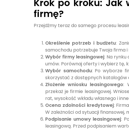
Krok po kroku: Jak
firmę?
Przejdźmy teraz do samego procesu leasing
Określenie potrzeb i budżetu
: Zan
samochodu potrzebuje Twoja firma i il
Wybór firmy leasingowej
: Na rynku
umów. Porównaj oferty i wybierz tę,
Wybór samochodu
: Po wyborze f
skorzystać z dostępnych katalogów 
Złożenie wniosku leasingowego
: 
przekaż je firmie leasingowej. Wnio
rat, wysokość wkładu własnego i inne
Ocena zdolności kredytowej
: Firm
W zależności od sytuacji finansow
Podpisanie umowy leasingowej
: P
leasingową. Przed podpisaniem wart