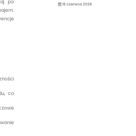
zaj po
18 czerwca 2026
najem.
wencje
zności
du, co
uczowe
owanie