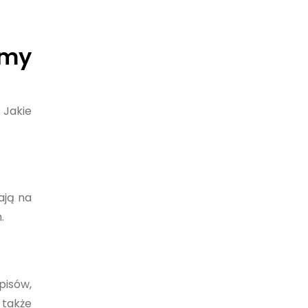
rmy
 Jakie
ają na
.
pisów,
także