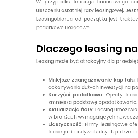
W przypadku leasingu finansowego sam
uiszczeniu ostatniej raty leasingowej. Jes
Leasingobiorca od początku jest trakt
podatkowe i księgowe.
Dlaczego leasing na
Leasing może być atrakcyjny dla przedsię
Mniejsze zaangażowanie kapitału
:
dokonywania dużych inwestycji na po
Korzyści podatkowe
: Opłaty leas
zmniejsza podstawę opodatkowania.
Aktualizacja floty
: Leasing umożliw
w branżach wymagających nowoczesne
Elastyczność
: Firmy leasingowe of
leasingu do indywidualnych potrzeb i