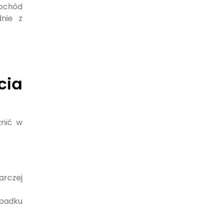
mochód
nie z
cia
żnić w
arczej
ypadku