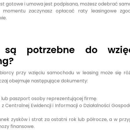
jest gotowe i umowa jest podpisana, możesz odebrać sa
o momentu zaczynasz opłacać raty leasingowe zgod
ie.
 są potrzebne do wzię
ng?
iorcy przy wzięciu samochodu w leasing może się ró
wyczaj obejmuje następujące dokumenty:
 lub paszport osoby reprezentującej firmę.
s z Centralnej Ewidencji i Informacji o Działalności Gospod
hunek zysków i strat za ostatni rok lub półrocze, a w prz
nozy finansowe.