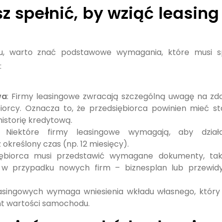
z spełnić, by wziąć leasing
u, warto znać podstawowe wymagania, które musi s
:
wa
: Firmy leasingowe zwracają szczególną uwagę na zd
orcy. Oznacza to, że przedsiębiorca powinien mieć st
istorię kredytową.
: Niektóre firmy leasingowe wymagają, aby działa
kreślony czas (np. 12 miesięcy).
iębiorca musi przedstawić wymagane dokumenty, tak
 a w przypadku nowych firm – biznesplan lub przewi
asingowych wymaga wniesienia wkładu własnego, któr
ent wartości samochodu.