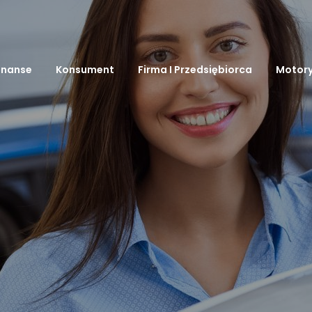
inanse
Konsument
Firma I Przedsiębiorca
Motory