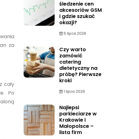
śledzenie cen
akcesoriów GSM
i gdzie szukać
okazji?
5 lipca 2026
owania
ian za
Czy warto
zamówić
catering
dietetyczny na
próbę? Pierwsze
kroki
z cały
1 lipca 2026
we. Po
aloną
Najlepsi
parkieciarze w
Krakowie i
Małopolsce –
lista firm