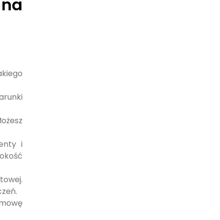
 na
akiego
arunki
Możesz
enty i
sokość
towej.
czeń.
 umowę