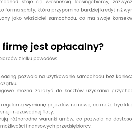
ochód staje się własnością leasingobiorcy, zazwyc
t to forma spłaty, która przypomina bardziej kredyt niż wy
owany jako właściciel samochodu, co ma swoje konsek
 firmę jest opłacalny?
biorców z kilku powodów:
 Leasing pozwala na użytkowanie samochodu bez koniec
czątku.
ingowe można zaliczyć do kosztów uzyskania przycho
ia regularną wymianę pojazdów na nowe, co może być kl
j i niezawodnej floty.
erują różnorodne warunki umów, co pozwala na dostos
 możliwości finansowych przedsiębiorcy.