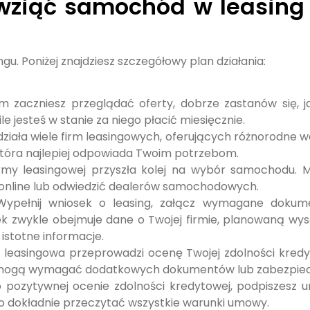
 wziąć samochód w leasing
u. Poniżej znajdziesz szczegółowy plan działania:
im zaczniesz przeglądać oferty, dobrze zastanów się, j
e jesteś w stanie za niego płacić miesięcznie.
 działa wiele firm leasingowych, oferujących różnorodne w
 która najlepiej odpowiada Twoim potrzebom.
irmy leasingowej przyszła kolej na wybór samochodu. 
online lub odwiedzić dealerów samochodowych.
Wypełnij wniosek o leasing, załącz wymagane dokum
sek zwykle obejmuje dane o Twojej firmie, planowaną wy
 istotne informacje.
a leasingowa przeprowadzi ocenę Twojej zdolności kredy
ej, mogą wymagać dodatkowych dokumentów lub zabezpie
o pozytywnej ocenie zdolności kredytowej, podpiszesz
o dokładnie przeczytać wszystkie warunki umowy.