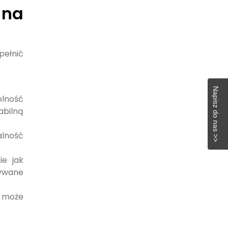
 na
pełnić
Napisz do nas >>
olność
abilną
lność
ie jak
dywane
y może