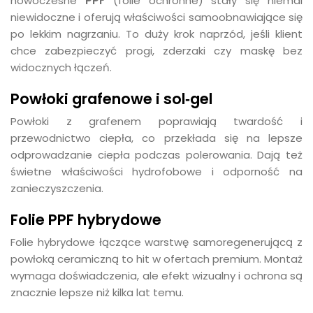
nowoczesne
PPF
(folie ochronne) stały się niemal
niewidoczne i oferują właściwości samoobnawiające się
po lekkim nagrzaniu. To duży krok naprzód, jeśli klient
chce zabezpieczyć progi, zderzaki czy maskę bez
widocznych łączeń.
Powłoki grafenowe i sol‑gel
Powłoki z grafenem poprawiają twardość i
przewodnictwo ciepła, co przekłada się na lepsze
odprowadzanie ciepła podczas polerowania. Dają też
świetne właściwości hydrofobowe i odporność na
zanieczyszczenia.
Folie PPF hybrydowe
Folie hybrydowe łączące warstwę samoregenerującą z
powłoką ceramiczną to hit w ofertach premium. Montaż
wymaga doświadczenia, ale efekt wizualny i ochrona są
znacznie lepsze niż kilka lat temu.