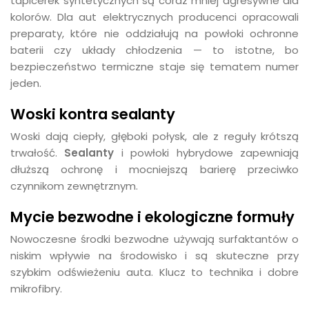
tapicerek syntetycznych są coraz mniej agresywne dla
kolorów. Dla aut elektrycznych producenci opracowali
preparaty, które nie oddziałują na powłoki ochronne
baterii czy układy chłodzenia — to istotne, bo
bezpieczeństwo termiczne staje się tematem numer
jeden.
Woski kontra sealanty
Woski dają ciepły, głęboki połysk, ale z reguły krótszą
trwałość.
Sealanty
i powłoki hybrydowe zapewniają
dłuższą ochronę i mocniejszą barierę przeciwko
czynnikom zewnętrznym.
Mycie bezwodne i ekologiczne formuły
Nowoczesne środki bezwodne używają surfaktantów o
niskim wpływie na środowisko i są skuteczne przy
szybkim odświeżeniu auta. Klucz to technika i dobre
mikrofibry.