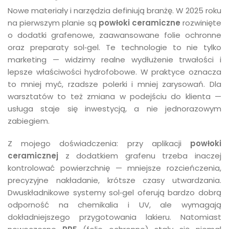
Nowe materiały i narzędzia definiują branżę. W 2025 roku
na pierwszym planie są
powłoki ceramiczne
rozwinięte
o dodatki grafenowe, zaawansowane folie ochronne
oraz preparaty sol‑gel. Te technologie to nie tylko
marketing — widzimy realne wydłużenie trwałości i
lepsze właściwości hydrofobowe. W praktyce oznacza
to mniej myć, rzadsze polerki i mniej zarysowań. Dla
warsztatów to też zmiana w podejściu do klienta —
usługa staje się inwestycją, a nie jednorazowym
zabiegiem.
Z mojego doświadczenia: przy aplikacji
powłoki
ceramicznej
z dodatkiem grafenu trzeba inaczej
kontrolować powierzchnię — mniejsze rozcieńczenia,
precyzyjne nakładanie, krótsze czasy utwardzania.
Dwuskładnikowe systemy sol‑gel oferują bardzo dobrą
odporność na chemikalia i UV, ale wymagają
dokładniejszego przygotowania lakieru. Natomiast